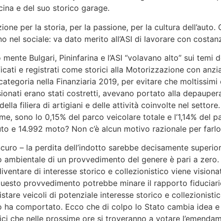
cina e del suo storico garage.
nzione per la storia, per la passione, per la cultura dell’au
no nel sociale: va dato merito all’ASI di lavorare con costan
mente Bulgari, Pininfarina e l’ASI “volavano alto” sui temi de
ficati e registrati come storici alla Motorizzazione con anzi
ategoria nella Finanziaria 2019, per evitare che moltissimi 
ssionati erano stati costretti, avevano portato alla depaupe
lla filiera di artigiani e delle attività coinvolte nel setto
gime, sono lo 0,15% del parco veicolare totale e l’1,14% del 
o e 14.992 moto? Non c’è alcun motivo razionale per farlo
Scuro – la perdita dell’indotto sarebbe decisamente superio
atto ambientale di un provvedimento del genere è pari a zero.
iventare di interesse storico e collezionistico viene visiona
esto provvedimento potrebbe minare il rapporto fiduciario 
are veicoli di potenziale interesse storico e collezionistico,
to ha comportato. Ecco che di colpo lo Stato cambia idea e 
litici che nelle prossime ore si troveranno a votare l’emend