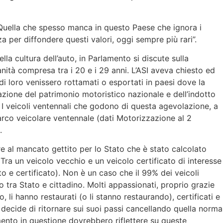
to. Quella che spesso manca in questo Paese che ignora i
za per diffondere questi valori, oggi sempre più rari”.
lla cultura dell’auto, in Parlamento si discute sulla
anità compresa tra i 20 e i 29 anni. L’ASI aveva chiesto ed
di loro venissero rottamati o esportati in paesi dove la
razione del patrimonio motoristico nazionale e dell’indotto
re. I veicoli ventennali che godono di questa agevolazione, a
parco veicolare ventennale (dati Motorizzazione al 2
.
re al mancato gettito per lo Stato che è stato calcolato
 Tra un veicolo vecchio e un veicolo certificato di interesse
to e certificato). Non è un caso che il 99% dei veicoli
tra Stato e cittadino. Molti appassionati, proprio grazie
 li hanno restaurati (o li stanno restaurando), certificati e
decide di ritornare sui suoi passi cancellando quella norma
amento in questione dovrebbero riflettere su queste