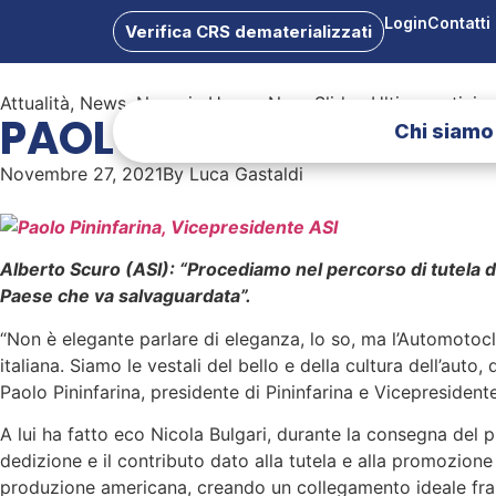
Login
Contatti
Verifica CRS dematerializzati
Attualità
,
News
,
News in Home
,
NewsSlider
,
Ultime notizie
PAOLO PININFARINA, N
Chi siamo
Novembre 27, 2021
By
Luca Gastaldi
Alberto Scuro (ASI): “Procediamo nel percorso di tutela de
Paese che va salvaguardata”.
“Non è elegante parlare di eleganza, lo so, ma l’Automotocl
italiana. Siamo le vestali del bello e della cultura dell’auto
Paolo Pininfarina, presidente di Pininfarina e Vicepreside
A lui ha fatto eco Nicola Bulgari, durante la consegna del p
dedizione e il contributo dato alla tutela e alla promozione d
produzione americana, creando un collegamento ideale fra A