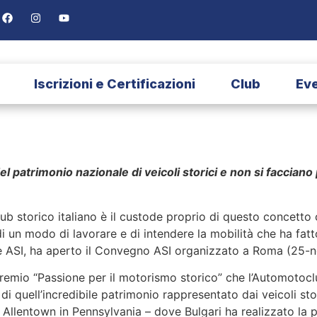
ICOLA BULGARI E UN S
Iscrizioni e Certificazioni
Club
Eve
l patrimonio nazionale di veicoli storici e non si facciano
ub storico italiano è il custode proprio di questo concetto
, di un modo di lavorare e di intendere la mobilità che ha fat
nte ASI, ha aperto il Convegno ASI organizzato a Roma (25-
remio “Passione per il motorismo storico” che l’Automotoclub
i quell’incredibile patrimonio rappresentato dai veicoli stori
llentown in Pennsylvania – dove Bulgari ha realizzato la p