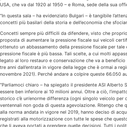
USA, che va dal 1920 al 1950 – e Roma, sede della sua offi
“In questa sala – ha evidenziato Bulgari – è tangibile l’atte
concetti più basilari della storia e dell’economia che sfocia
Concetti sempre più difficili da difendere, visto che proprio 
proposta di aumentare la pressione fiscale sui veicoli certi
ottenuto un abbassamento della pressione fiscale per tale c
pressione fiscale è più bassa. Tali scelte, a cui molti appa
legato al loro restauro e conservazione che va a beneficio de
tre anni dall’entrata in vigore della legge che è ormai a re
novembre 2021). Perché andare a colpire queste 66.050 aut
“Parliamoci chiaro – ha spiegato il presidente ASI Alberto 
essere ben inferiore ai 10 milioni annui. Oltre a ciò, l’imp
storico c’è un’enorme differenza (ogni singolo veicolo per d
ventennali non goda di questa agevolazione. Ritengo che qu
alla norma andata in vigore nel 2019, hanno deciso di acquist
registrati alla motorizzazione con tutte le spese che ques
che li aveva portati a prendere quelle decisioni. Tutti i po